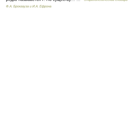
Ф.А. Брокгауза и И.А. Ефрона